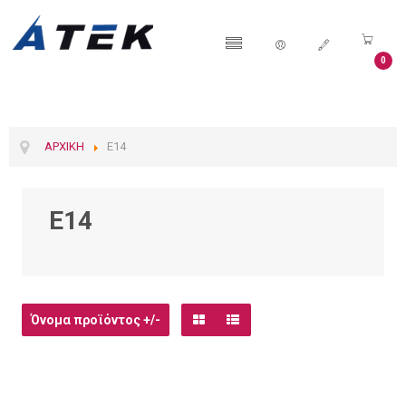
0
ΑΡΧΙΚΉ
E14
Ε14
Όνομα προϊόντος +/-