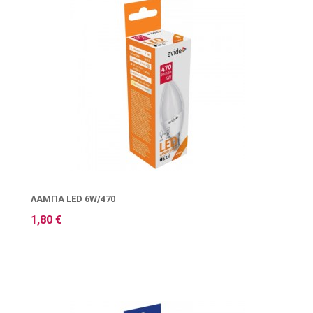
ΛΆΜΠΑ LED 6W/470
1,80 €