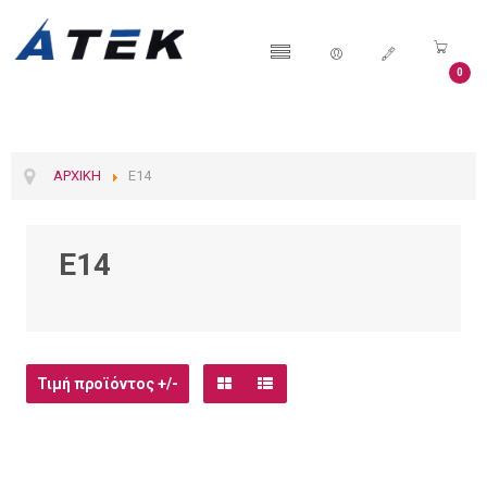
0
ΑΡΧΙΚΉ
E14
Ε14
Τιμή προϊόντος +/-