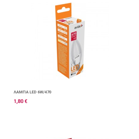
ΛΆΜΠΑ LED 6W/470
1,80 €