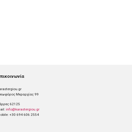
πικοινωνία
arastergiou.gr
εωφόρος Μεραρχίας 99
έρρες 62125
ail:
info@karastergiou.gr
obile: +30 694 606 2554