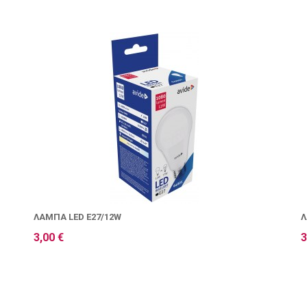
ΛΆΜΠΑ LED E27/12W
Λ
3,00 €
3