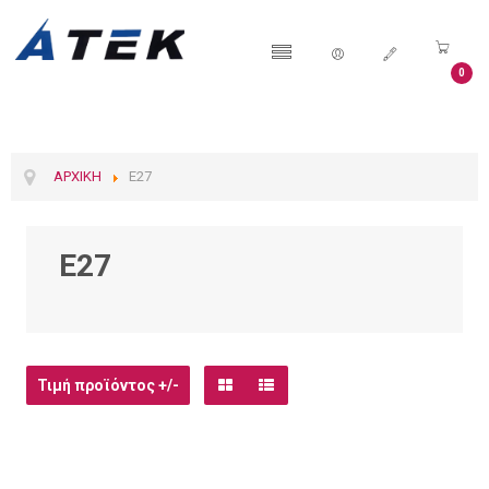
0
ΑΡΧΙΚΉ
E27
E27
Τιμή προϊόντος +/-