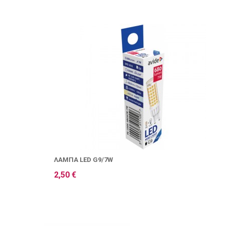
ΛΆΜΠΑ LED G9/7W
2,50 €