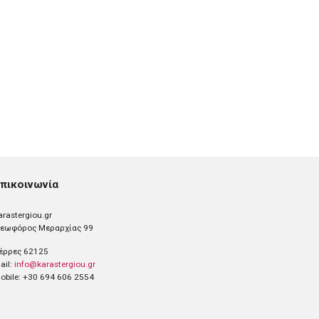
πικοινωνία
arastergiou.gr
εωφόρος Μεραρχίας 99
έρρες 62125
ail:
info@karastergiou.gr
obile: +30 694 606 2554