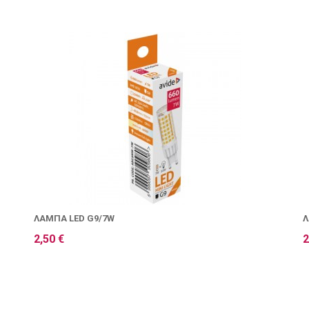
ΛΆΜΠΑ LED G9/7W
Λ
2,50 €
2