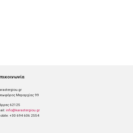
πικοινωνία
arastergiou.gr
εωφόρος Μεραρχίας 99
έρρες 62125
ail:
info@karastergiou.gr
obile: +30 694 606 2554