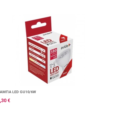
ΆΜΠΑ LED GU10/6W
,30 €