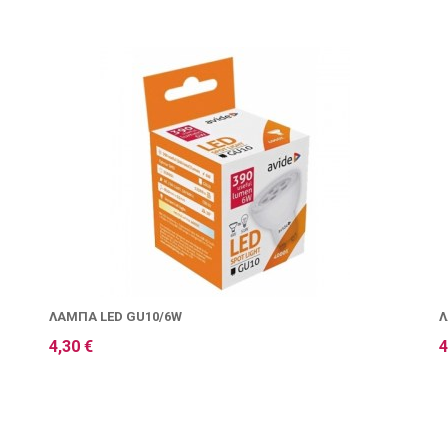
ΛΆΜΠΑ LED GU10/6W
Λ
4,30 €
4