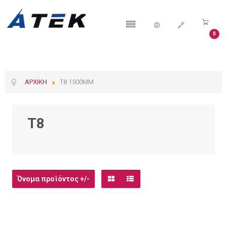
0
ΑΡΧΙΚΉ
T8 1500MM
T8
Όνομα προϊόντος +/-