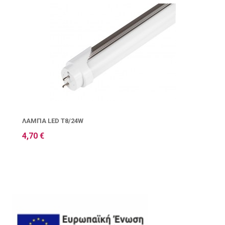
ΛΆΜΠΑ LED T8/24W
4,70 €