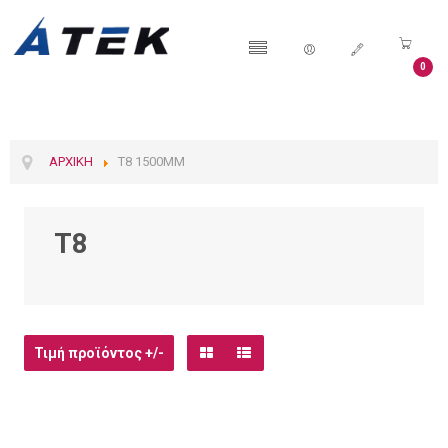
0
ΑΡΧΙΚΉ
T8 1500MM
T8
Τιμή προϊόντος +/-