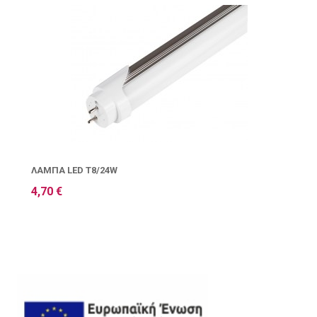
ΛΆΜΠΑ LED T8/24W
4,70 €