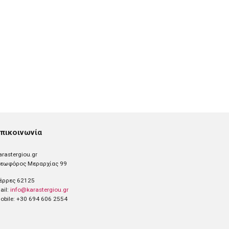
πικοινωνία
arastergiou.gr
εωφόρος Μεραρχίας 99
έρρες 62125
ail:
info@karastergiou.gr
obile: +30 694 606 2554