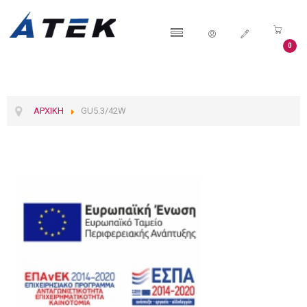
0
ΑΡΧΙΚΉ
GU5.3/42W