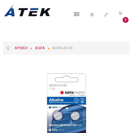
0
ΑΡΧΙΚΉ
AGFA
AGFA AG10