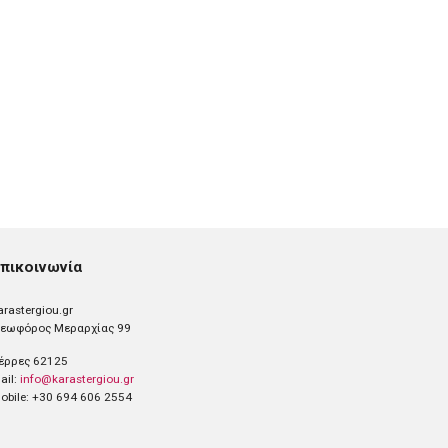
πικοινωνία
arastergiou.gr
εωφόρος Μεραρχίας 99
έρρες 62125
ail:
info@karastergiou.gr
obile: +30 694 606 2554