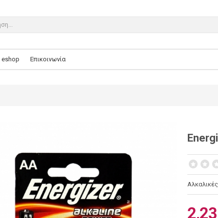
eshop
Επικοινωνία
Εnerg
Αλκαλικές 
2,23