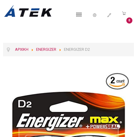
0
ΑΡΧΙΚΉ
ENERGIZER
ENERGIZER D2