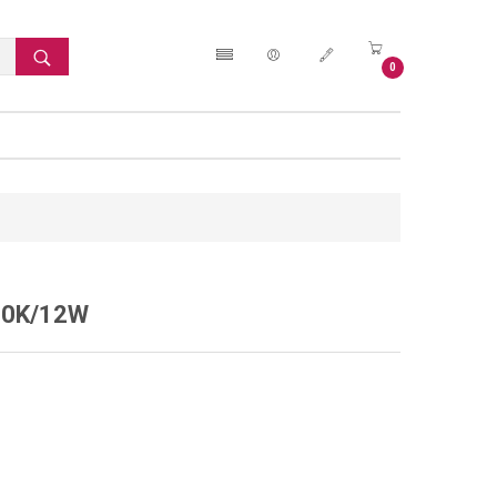
0
00K/12W