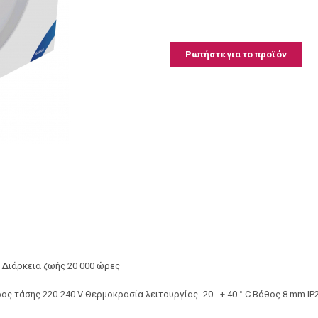
Ρωτήστε για το προϊόν
υ Διάρκεια ζωής 20 000 ώρες
ύρος τάσης 220-240 V Θερμοκρασία λειτουργίας -20 - + 40 ° C Βάθος 8 mm