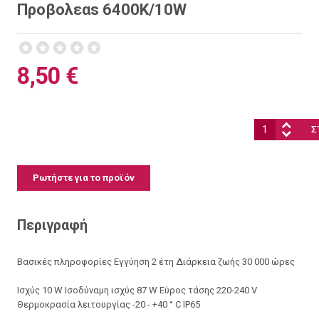
Προβολεαs 6400K/10W
8,50 €
Ποσότητα:
Ρωτήστε για το προϊόν
Περιγραφή
Βασικές πληροφορίες Εγγύηση 2 έτη Διάρκεια ζωής 30 000 ώρες
Ισχύς 10 W Ισοδύναμη ισχύς 87 W Εύρος τάσης 220-240 V
Θερμοκρασία λειτουργίας -20 - +40 ° C IP65