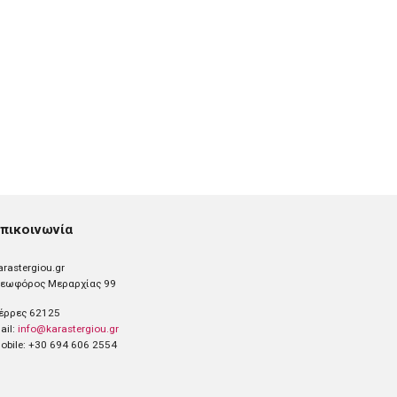
πικοινωνία
arastergiou.gr
εωφόρος Μεραρχίας 99
έρρες 62125
ail:
info@karastergiou.gr
obile: +30 694 606 2554