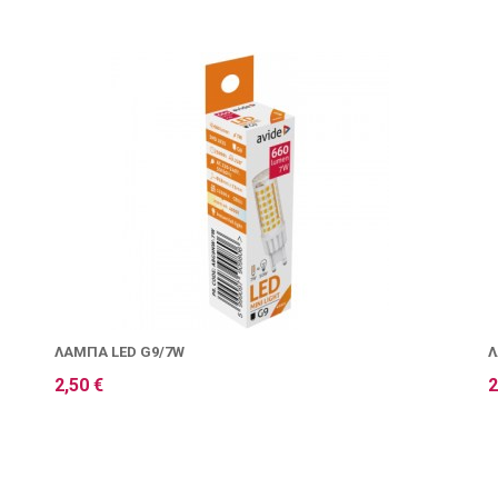
ΛΆΜΠΑ LED G9/7W
Λ
2,50 €
2