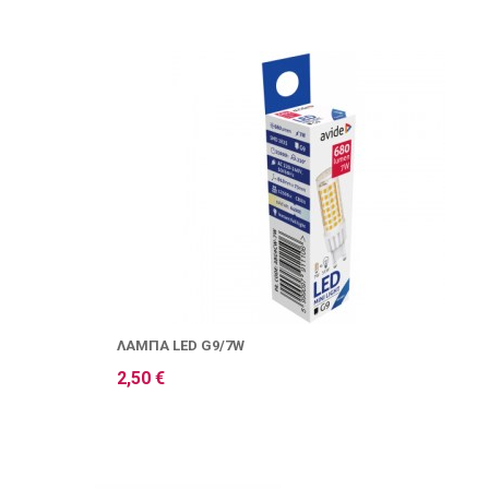
ΛΆΜΠΑ LED G9/7W
2,50 €